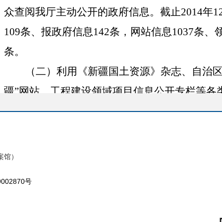
众查阅我厅主动公开的政府信息。截止
2014
年
1
109
条、报政府信息
142
条，网站信息
1037
条、
条。
（二）利用《新疆国土资源》杂志、自治区
疆”网站、工程建设领域项目信息公开专栏等各
行政管理相关的重大管理信息、重要统计数据
情况、重要科研成果每年约
2000
余条。
（三）在我厅机关信息公开场所购置大型
案馆）
设施，主动公开法律法规、政策规定、办事指
9002870号
保主动公开信息的及时性，在电子公告栏等设
年约
5000
余条。