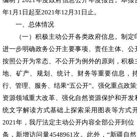
编制了
2021
年度政府信息公开年度报告。本报
年
1
月
1
日起至
2021
年
12
月
31
日止。
一、总体情况
（一）积极主动公开各类政府信息。
制定
进一步明确政务公开主要事项、责任主体、公
按照公开为常态、不公开为例外的原则，积极
地、矿产、规划、统计、财务等重要信息，
行、管理、服务、结果“五公开”。强化重点政
资源领域重大改革、强化自然资源保护和开发
统文字解读方式基础上探索采用图表等方式
2021
年，我厅法定主动公开内容全部公开到位
条，新增访问量
4548961
次。此外，
“新疆自