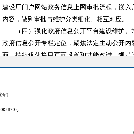
建设厅门户网站政务信息上网审批流程，嵌入
内容，做到审批与维护分类细化、相互对应。
（四）强化政府信息公开平台建设维护。
政府信息公开专栏定位，聚焦法定主动公开内
面。持续优化栏目页面设置和功能改进，
规范
等涉及企业与群众切身利益、重大民生专栏，
权等业务模板，做到及时更新、提质增效；
推
展，全链条加强政府信息管理，实现集成发布
案馆）
障碍浏览、综合管理利用。借力自治区人民政府
9002870号
源”微信公众号等各类官方信息发布平台，扎实
省通办”等热点信息发布工作，
2021
年召开新闻