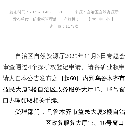
发布时间：2025-11-05 11:39
来源：自治区自然资源厅
发布单位：矿业权管理处
有效性：
【
大
中
小
】
访问量：
1173
次
自治区自然资源厅
2025
年
11
月
3
日专题会
审查通过
4
个探矿权登记申请。请各矿业权申
请人自本公告发布之
日起
60
日内到乌鲁木齐市
益民大厦
3
楼自治区政务服务大厅
13
、
16
号窗
口办理领取相关手续。
受理部门：乌鲁木齐市益民大厦
3
楼自治
区政务服务大厅
13
、
16
号窗口