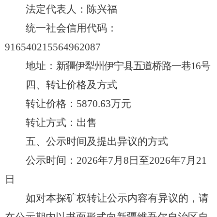
法定代表人：
陈兴福
统一社会信用代码：
916540215564962087
地址
：
新疆伊犁州伊宁县五道桥路一巷
16号
四、转让价格及方式
转让价格：
5870.63万
元
转让方式：
出售
五、公示时间及提出异议的方式
公示时间：
20
26
年
7
月
8
日至
202
6
年
7
月
21
日
如对本探矿权转让公示内容有异议的，请