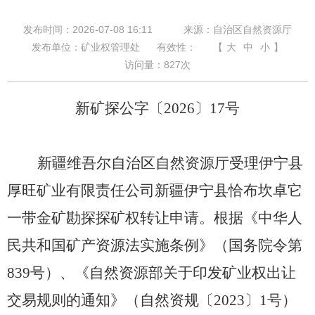
发布时间：2026-07-08 16:11
来源：自治区自然资源厅
发布单位：矿业权管理处
有效性：
【
大
中
小
】
访问量：
827
次
新矿探公字〔
2026
〕
17
号
新疆维吾尔自治区自然资源厅受理伊宁县
厚旺矿业有限责任公司新疆伊宁县恰布坎卓它
一带金矿勘探探矿权转让申请。根据《
中华人
民共和国矿产资源法实施条例
》（国务院令第
839
号）、《自然资源部关于印发矿业权出让
交易规则的通知》
（自然资规〔
2023〕1号）