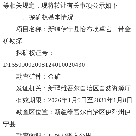
等相关规定，现将转让有关事项公示如下：
一、探矿权基本情况
项目名称：新疆伊宁县恰布坎卓它一带金
矿勘探
探矿权
证号：
DT6500002008124010020430
勘查矿种：
金
矿
发证机关：新疆维吾尔自治区自然资源厅
有效期限：
20
26
年
1
月
9
日至
20
31
年
1
月
8
日
勘查区位置：新疆维吾尔自治
区伊犁州伊
宁县
勘查
面积
：
1.2802平方
公里