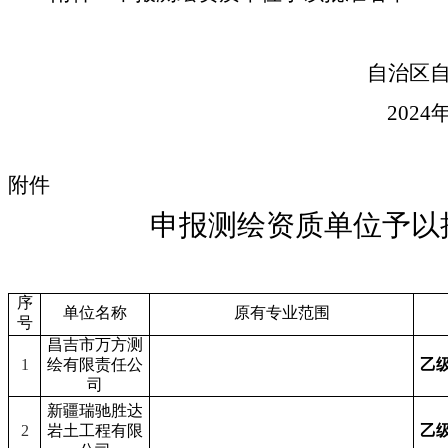
自治区
2024
附件
申报测绘资质单位予以
序
单位名称
原有专业范围
号
昌吉市万方测
1
绘有限责任公
乙
司
新疆瑞驰胜达
2
岩土工程有限
乙