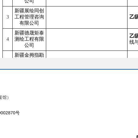
公司
新疆展绘同创
3
工程管理咨询
乙
有限公司
新疆德晟矩泰
乙
4
测绘工程有限
线
公司
新疆金拇指勘
5
测设计有限公
乙
司
案馆）
9002870号