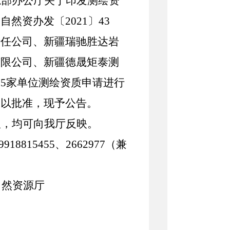
源部办公厅关于印发测绘资
（自然资办发
〔2021
〕43
责任公司、新疆瑞驰胜达岩
有限公司、新疆德晟矩泰测
司
5
家单位测绘资质申请进行
予以批准，现予公告。
议，均可向我厅反映。
9918815455
、
2662977
（兼
自然资源厅