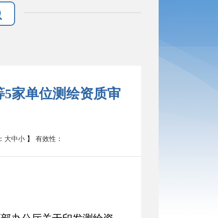
等5家单位测绘资质审
有效性：
：
大
中
小
】