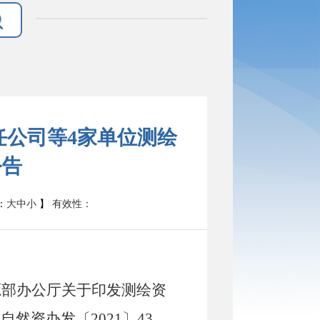
任公司等4家单位测绘
公告
有效性：
：
大
中
小
】
源部办公厅关于印发测绘资
（自然资办发
〔
2021
〕
43