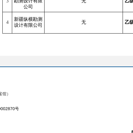
3
勘测设计有限
无
乙
公司
新疆纵横勘测
4
无
乙
设计有限公司
案馆）
9002870号