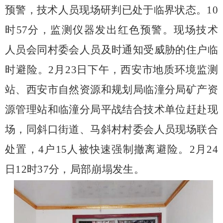
预警，技术人员现场研判已处于临界状态。
10
时
57
分，监测仪器发出红色预警。现场技术
人员会同村委会人员及时通知受威胁的住户临
时避险。
2
月
23
日下午，西安市地质环境监测
站、西安市自然资源和规划局临潼分局矿产资
源管理站和临潼分局平战结合技术单位赶赴现
场，同斜口街道、马斜村村委会人员现场联合
处置，
4
户
15
人被快速强制撤离避险。
2
月
24
日
12
时
37
分，局部崩塌发生。