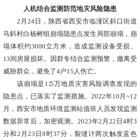
人机结合监测防范地灾风险隐患
2
月
24
日，陕西省西安市临潼区斜口街道
马斜村白杨树组崩塌隐患点发生局部崩塌，崩
塌体积约
3000
立方米，造成监测设备受损、
13
间房屋损坏。因群专结合监测预警，撤离受
威胁群众，避免了
4
户
15
人伤亡。
该崩塌是
1
∶
5
万地质灾害风险调查发现的
隐患点，已落实了监测措施。
2022
年
10
月
~12
月，西安市地质环境监测站值班人员发现监测
数据异常后，加密观测。
2023
年
2
月
22
日
4
时
3
分和
2
月
23
日
8
时
37
分，裂缝计两次触发蓝色