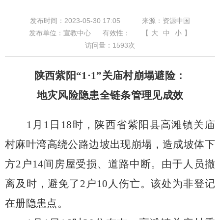
发布时间：2023-05-30 17:05
来源：资源中国
发布单位：宣教中心
有效性：
【
大
中
小
】
访问量：
1593
次
陕西紫阳“
1
·
1
”关庙村崩塌避险：
地灾风险隐患全链条管理见成效
1
月
1
日
18
时，陕西省紫阳县高滩镇关庙
村麻叶湾高绕公路边坡出现崩塌，造成坡体下
方
2
户
14
间房屋受损、道路中断。由于人员撤
离及时，避免了
2
户
10
人伤亡。该处为非登记
在册隐患点。