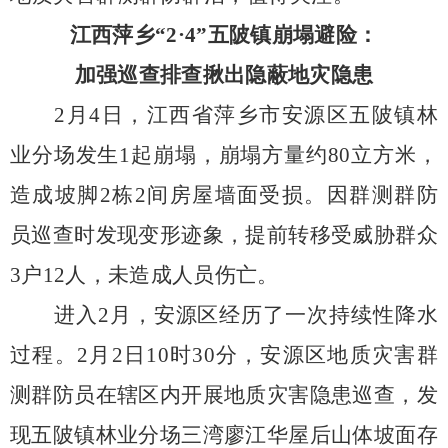
江西萍乡“
2
·
4
”五陂镇崩塌避险：
加强巡查排查揪出隐蔽地灾隐患
2
月
4
日，江西省萍乡市安源区五陂镇林
业分场发生
1
起崩塌，崩塌方量约
80
立方米，
造成坡脚
2
栋
2
间房屋墙面受损。因群测群防
员巡查时发现变形迹象，提前转移受威胁群众
3
户
12
人，未造成人员伤亡。
进入
2
月，安源区经历了一次持续性降水
过程。
2
月
2
日
10
时
30
分，安源区地质灾害群
测群防员在辖区内开展地质灾害隐患巡查，发
现五陂镇林业分场三湾廖江华屋后山体坡面存