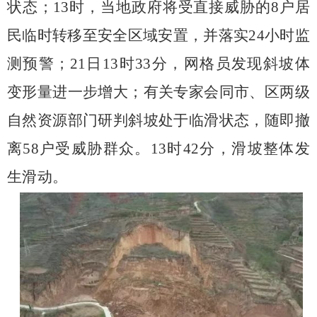
状态；
13
时，当地政府将受直接威胁的
8
户居
民临时转移至安全区域安置，并落实
24
小时监
测预警；
21
日
13
时
33
分，网格员发现斜坡体
变形量进一步增大；有关专家会同市、区两级
自然资源部门研判斜坡处于临滑状态，随即撤
离
58
户受威胁群众。
13
时
42
分，滑坡整体发
生滑动。