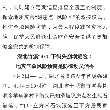
制，同时建立定期巡查排查全覆盖的制度，
探索地质灾害“隐患点
+
风险区”的双控模式，
推进全域风险防范，为最大程度减轻灾害风
险、保护人民群众生命财产安全提供了更加
健全完善的机制保障。
湖北竹溪“
4
·
4
”下街头崩塌避险：
地灾气象风险预警是防御动员信令
4
月
2
日—
4
日，湖北省遭遇今年首场强降
雨。
4
月
4
日
10
时许，湖北省十堰市竹溪县桃
源乡羊角洞村下街头已知滑坡隐患点发生孤石
崩落，约
0.7
立方米石块滚落至下方居民家