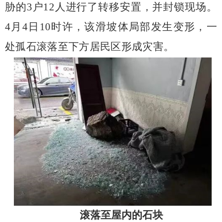
胁的
3
户
12
人进行了转移安置，并封锁现场。
4
月
4
日
10
时许，该滑坡体局部发生变形，一
处孤石滚落至下方居民区形成灾害。
滚落至屋内的石块