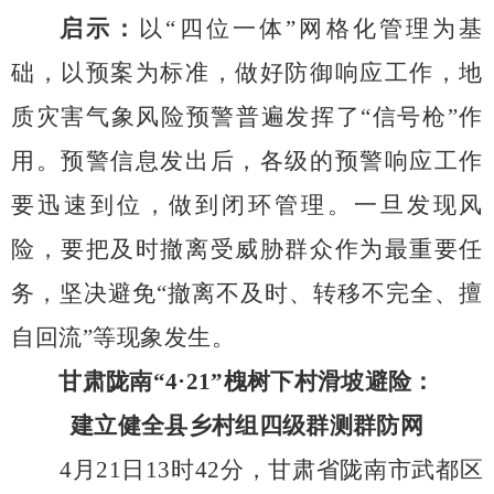
启示：
以“四位一体”网格化管理为基
础，以预案为标准，做好防御响应工作，地
质灾害气象风险预警普遍发挥了“信号枪”作
用。预警信息发出后，各级的预警响应工作
要迅速到位，做到闭环管理。一旦发现风
险，要把及时撤离受威胁群众作为最重要任
务，坚决避免“撤离不及时、转移不完全、擅
自回流”等现象发生。
甘肃陇南“
4
·
21
”槐树下村滑坡避险：
建立健全县乡村组四级群测群防网
4
月
21
日
13
时
42
分，甘肃省陇南市武都区