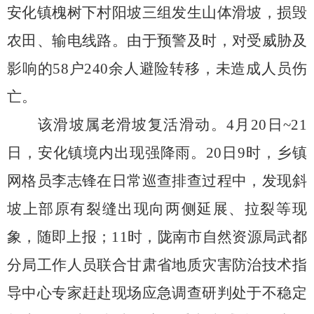
安化镇槐树下村阳坡三组发生山体滑坡，损毁
农田、输电线路。由于预警及时，对受威胁及
影响的
58
户
240
余人避险转移，未造成人员伤
亡。
该滑坡属老滑坡复活滑动。
4
月
20
日
~21
日，安化镇境内出现强降雨。
20
日
9
时，乡镇
网格员李志锋在日常巡查排查过程中，发现斜
坡上部原有裂缝出现向两侧延展、拉裂等现
象，随即上报；
11
时，陇南市自然资源局武都
分局工作人员联合甘肃省地质灾害防治技术指
导中心专家赶赴现场应急调查研判处于不稳定