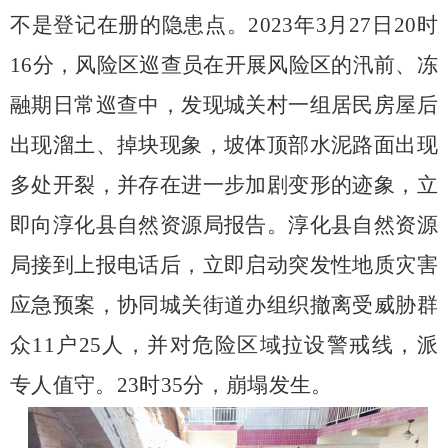
不是登记在册的隐患点。
2023
年
3
月
27
日
20
时
16
分，风险区巡查员在开展风险区的汛前、冻
融期日常巡查中，发现城关村一组居民房屋后
出现溜土、掉块现象，坡体顶部水泥路面出现
多处开裂，并存在进一步加剧变形的迹象，立
即向淳化县自然资源局报告。淳化县自然资源
局接到上报电话后，立即启动突发性地质灾害
应急预案，协同城关街道办组织撤离受威胁群
众
11
户
25
人，并对危险区域拉设警戒线，派
专人值守。
23
时
35
分，崩塌发生。