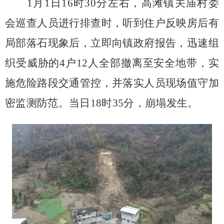
1
月
1
日
16
时
30
分左右，高滩镇关庙村委
会巡查人员进行排查时，听到住户反映房后有
局部落石现象后，立即向镇政府报告，迅速组
织受威胁的
4
户
12
人全部撤离至安全地带，实
施危险路段交通管控，并落实人员现场值守加
密监测防范。当日
18
时
35
分，崩塌发生。