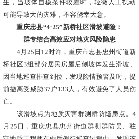
生，当坡体自稳条件较差时，轻微人工扰动
可能导致大的灾难，不容侥幸大意。
重庆忠县“
4
·
25
”新桥社区滑坡避险：
群专结合高效应对地灾风险隐患
4
月
25
日
12
时许，重庆市忠县忠州街道新
桥社区
3
组部分居民房屋后侧坡体发生滑坡。
因当地巡查排查到位，发现险情预警及时，提
前撤离受威胁
37
户
133
人，有效避免了人员伤
亡。
该滑坡点为地质灾害群测群防隐患点。
4
月
25
日，重庆忠县忠州街道群测群防员、驻
守地质工程师在雨后例行巡查过程中，发现该