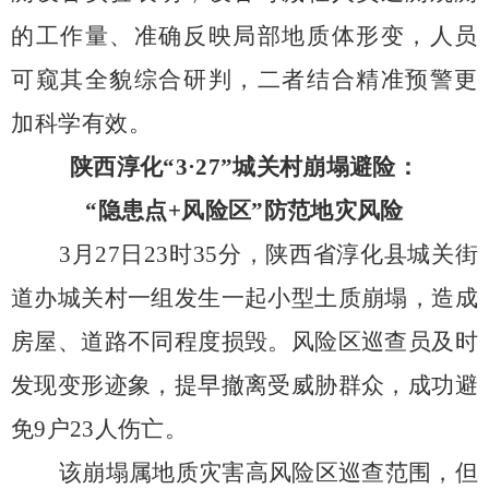
的工作量、准确反映局部地质体形变，人员
可窥其全貌综合研判，二者结合精准预警更
加科学有效。
陕西淳化“
3
·
27
”城关村崩塌避险：
“隐患点
+
风险区”防范地灾风险
3
月
27
日
23
时
35
分，陕西省淳化县城关街
道办城关村一组发生一起小型土质崩塌，造成
房屋、道路不同程度损毁。风险区巡查员及时
发现变形迹象，提早撤离受威胁群众，成功避
免
9
户
23
人伤亡。
该崩塌属地质灾害高风险区巡查范围，但