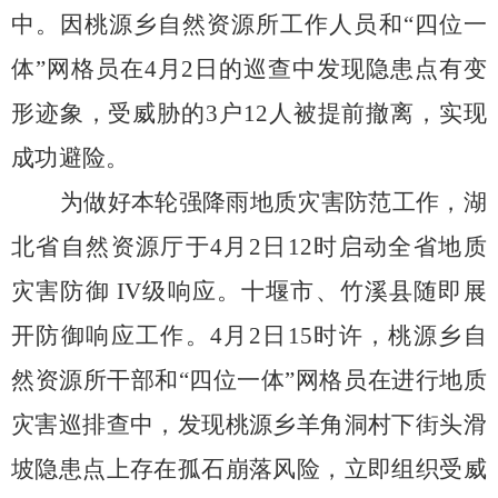
中。因桃源乡自然资源所工作人员和“四位一
体”网格员在
4
月
2
日的巡查中发现隐患点有变
形迹象，受威胁的
3
户
12
人被提前撤离，实现
成功避险。
为做好本轮强降雨地质灾害防范工作，湖
北省自然资源厅于
4
月
2
日
12
时启动全省地质
灾害防御
IV
级响应。十堰市、竹溪县随即展
开防御响应工作。
4
月
2
日
15
时许，桃源乡自
然资源所干部和“四位一体”网格员在进行地质
灾害巡排查中，发现桃源乡羊角洞村下街头滑
坡隐患点上存在孤石崩落风险，立即组织受威