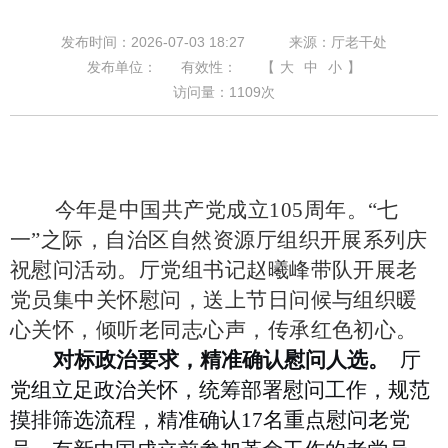
发布时间：2026-07-03 18:27
来源：厅老干处
发布单位：
有效性：
【
大
中
小
】
访问量：
1109
次
今年是中国共产党成立
105周年。“七
一”之际，自治区自然资源厅组织开展系列庆
祝慰问活动。厅党组书记赵曦峰带队开展老
党员集中关怀慰问，送上节日问候与组织暖
心关怀，倾听老同志心声，传承红色初心。
对标政治要求，精准确认慰问人选。
厅
党组立足政治关怀，统筹部署慰问工作，规范
摸排筛选流程，精准确认17名重点慰问老党