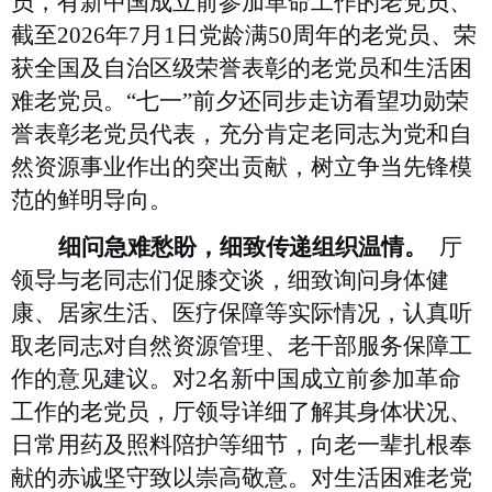
员，有新中国成立前参加革命工作的老党员、
截至2026年7月1日党龄满50周年的老党员、荣
获全国及自治区级荣誉表彰的老党员和生活困
难老党员。“七一”前夕还同步走访看望功勋荣
誉表彰老党员代表，充分肯定老同志为党和自
然资源事业作出的突出贡献，树立争当先锋模
范的鲜明导向。
细问急难愁盼，细致传递组织温情。
厅
领导与老同志们促膝交谈，细致询问身体健
康、居家生活、医疗保障等实际情况，认真听
取老同志对自然资源管理、老干部服务保障工
作的意见建议。对2名新中国成立前参加革命
工作的老党员，厅领导详细了解其身体状况、
日常用药及照料陪护等细节，向老一辈扎根奉
献的赤诚坚守致以崇高敬意。对生活困难老党