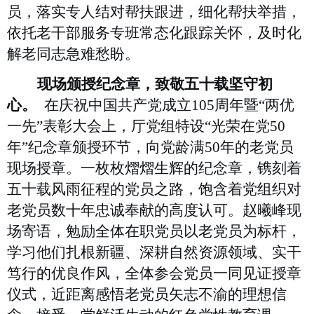
员，落实专人结对帮扶跟进，细化帮扶举措，
依托老干部服务专班常态化跟踪关怀，及时化
解老同志急难愁盼。
现场颁授纪念章，致敬五十载坚守初
心。
在庆祝中国共产党成立105周年暨“两优
一先”表彰大会上，厅党组特设“光荣在党50
年”纪念章颁授环节，向党龄满50年的老党员
现场授章。一枚枚熠熠生辉的纪念章，镌刻着
五十载风雨征程的党员之路，饱含着党组织对
老党员数十年忠诚奉献的高度认可。赵曦峰现
场寄语，勉励全体在职党员以老党员为标杆，
学习他们扎根新疆、深耕自然资源领域、实干
笃行的优良作风，全体参会党员一同见证授章
仪式，近距离感悟老党员矢志不渝的理想信