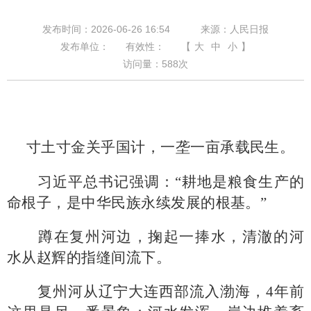
发布时间：2026-06-26 16:54
来源：人民日报
发布单位：
有效性：
【
大
中
小
】
访问量：
588
次
寸土寸金关乎国计，一垄一亩承载民生。
习近平总书记强调：
“耕地是粮食生产的
命根子，是中华民族永续发展的根基。”
蹲在复州河边，掬起一捧水，清澈的河
水从赵辉的指缝间流下。
复州河从辽宁大连西部流入渤海，
4年前