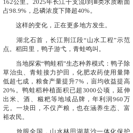
162公里。2025年长江干支流Ⅰ到Ⅲ类水质断面
占98.9%，总磷浓度下降超40%。
这样的变化，正在更多地方发生。
湖北石首，长江荆江段
“山水工程”示范
点。稻田里，鸭子游弋，青蛙鸣叫。
当地探索
“鸭蛙稻”生态种养模式：鸭子除
草治虫、青蛙接力护田，化肥农药使用量降
低超七成，粮食产量提升7%，亩均收益提高
20%。鸭蛙稻种植面积已超3000公顷，延伸
出米、酒、糍粑等地域品牌，年利润960万
元。一块田，不仅产粮，也在涵养生态、富
裕农民。
放眼全国，山水林田湖草沙一体化保护