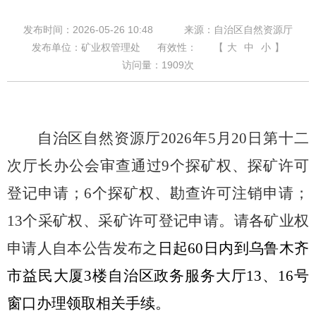
发布时间：2026-05-26 10:48
来源：自治区自然资源厅
发布单位：矿业权管理处
有效性：
【
大
中
小
】
访问量：
1909
次
自治区自然资源厅
2026
年
5
月
20
日第十二
次厅长办公会审查通过
9
个探矿权、探矿许可
登记申请；
6
个探矿权、勘查许可注销申请；
13
个采矿权、采矿许可登记申请。请各矿业权
申请人自本公告发布之
日起
60
日内到乌鲁木齐
市益民大厦
3
楼自治区政务服务大厅
13
、
16
号
窗口办理领取相关手续。