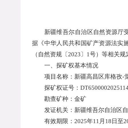
新疆维吾尔自治区自然资源厅
据《
中华人民共和国矿产资源法实
（自然资规〔
2023〕1号）
等相关规
一、探矿权基本情况
项目名称：新疆高昌区库格孜
-
探矿权
证号：
DT650000202511
勘查矿种：
金
矿
发证机关：新疆维吾尔自治区
有效期限：
20
25
年
11
月
18
日至
2