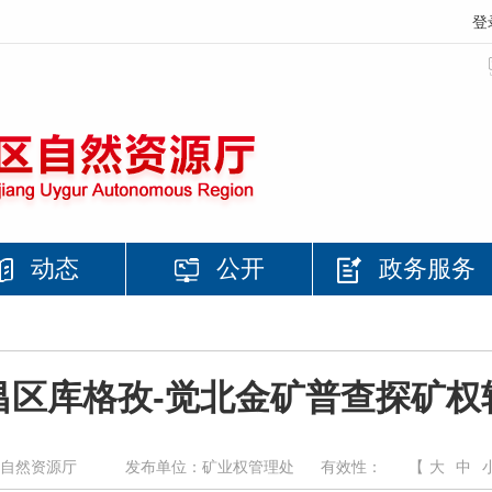
登
动态
公开
政务服务
昌区库格孜-觉北金矿普查探矿权
自然资源厅
发布单位：矿业权管理处
有效性：
【
大
中