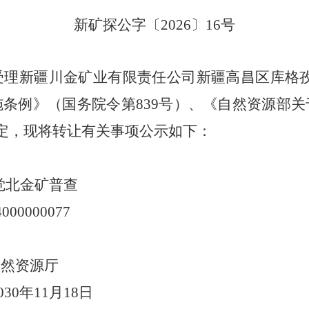
新矿探公字〔
2026
〕
16
号
受理新疆川金矿业有限责任公司新疆高昌区库格
施条例
》（国务院令第
839
号）、《自然资源部关
定，现将转让有关事项公示如下：
觉北金矿普查
4000000077
自然资源厅
0
30
年
11
月
18
日