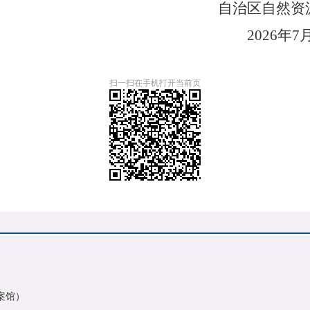
自治区自然资
202
6
年
7
扫一扫在手机打开当前页
案馆）