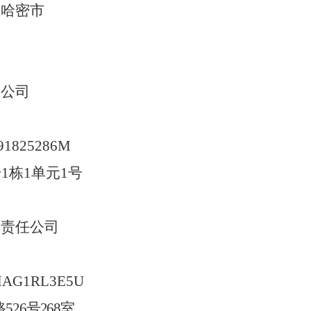
区
哈密市
限公司
91825286M
号1栋1单元1号
限责任公司
MAG1RL3E5U
路
526号268室