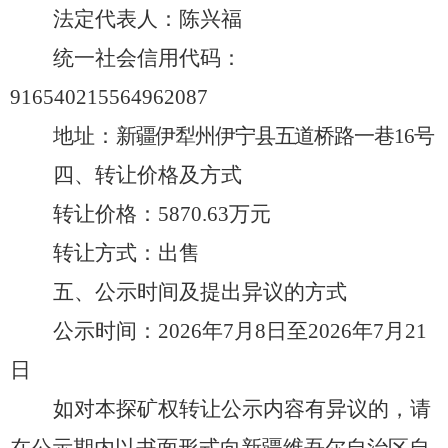
法定代表人：
陈兴福
统一社会信用代码：
916540215564962087
地址
：
新疆伊犁州伊宁县五道桥路一巷
16号
四、转让价格及方式
转让价格：
5870.63万
元
转让方式：
出售
五、公示时间及提出异议的方式
公示时间：
20
26
年
7
月
8
日至
202
6
年
7
月
21
日
如对本探矿权转让公示内容有异议的，请