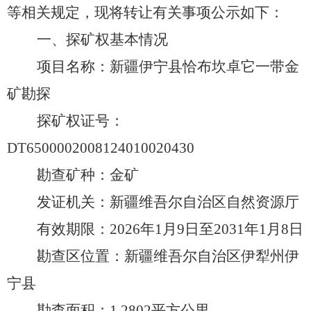
等相关规定，现将转让有关事项公示如下：
一、探矿权基本情况
项目名称：新疆伊宁县恰布坎卓它一带金
矿勘探
探矿权
证号：
DT6500002008124010020430
勘查矿种：
金
矿
发证机关：新疆维吾尔自治区自然资源厅
有效期限：
20
26
年
1
月
9
日至
20
31
年
1
月
8
日
勘查区位置：新疆维吾尔自治
区伊犁州伊
宁县
勘查
面积
：
1.2802平方
公里