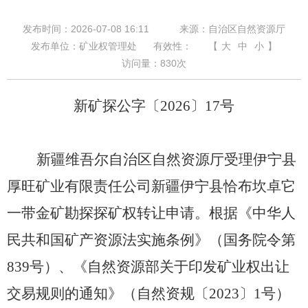
发布时间：2026-07-08 16:11
来源：自治区自然资源厅
发布单位：矿业权管理处
有效性：
【
大
中
小
】
访问量：
830
次
新矿探公字〔
2026
〕
17
号
新疆维吾尔自治区自然资源厅受理伊宁县
厚旺矿业有限责任公司新疆伊宁县恰布坎卓它
一带金矿勘探探矿权转让申请。根据《
中华人
民共和国矿产资源法实施条例
》（国务院令第
839
号）、《自然资源部关于印发矿业权出让
交易规则的通知》
（自然资规〔
2023〕1号）