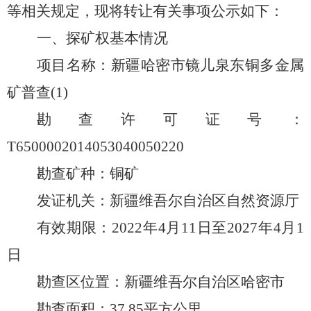
等相关规定，现将转让有关事项公示如下：
一、探矿权基本情况
项目名称：新疆哈密市镜儿泉东铜多金属
矿普查
(1)
勘查许可证号：
T6500002014053040050220
勘查矿种：
铜
矿
发证机关：新疆维吾尔自治区自然资源厅
有效期限：
20
22
年
4
月
11
日至
20
27
年
4
月
1
日
勘查区位置：新疆维吾尔自治区
哈密市
勘查
面积
：
37.85
平方
公里