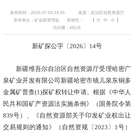
发布时间：2026-07-03 19:55
来源：自治区自然资源厅
发布单位：矿业权管理处
有效性：
【
大
中
小
】
访问量：
681
次
新矿探公字〔
2026
〕
14
号
新疆维吾尔自治区自然资源厅受理哈密广
泉矿业开发有限公司新疆哈密市镜儿泉东铜多
金属矿普查
(1)探矿权转让申请。根据《
中华人
民共和国矿产资源法实施条例
》（国务院令第
839
号）、《自然资源部关于印发矿业权出让
交易规则的通知》
（自然资规〔
2023〕1号）