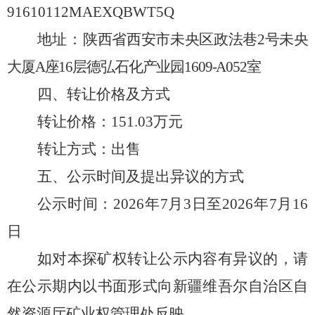
91610112MAEXQBWT5Q
地址
：
陕西省西安市未央区政法巷
2号未央
大厦A座16层德弘石化产业园1609-A052室
四、转让价格及方式
转让价格：
151.03万
元
转让方式：
出售
五、公示时间及提出异议的方式
公示时间：
20
26
年
7
月3
日至
202
6
年
7
月
16
日
如对本探矿权转让公示内容有异议的，请
在公示期内以书面形式向新疆维吾尔自治区自
然资源厅矿业权管理处反映。