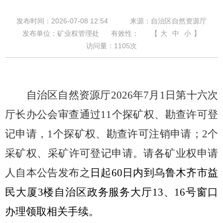
发布时间：2026-07-08 12:54
来源：自治区自然资源厅
发布单位：矿业权管理处
有效性：
【
大
中
小
】
访问量：
1105
次
自治区自然资源厅
202
6
年
7
月
1
日第
十六
次
厅长办公会审查通过
11
个探矿权
、
勘查
许可登
记申请
，
1
个
探矿权
、
勘查
许可
注销申请；
2
个
采
矿权
、
采矿许可登记申请
。请各矿业权申请
人自本公告发布之
日起
60
日内到乌鲁木齐市益
民大厦
3
楼自治区政务服务大厅
13
、
16
号窗口
办理领取相关手续。