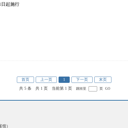
1日起施行
首页
上一页
1
下一页
末页
共 5 条
共 1 页
当前第 1 页
跳转至
页
GO
案馆）