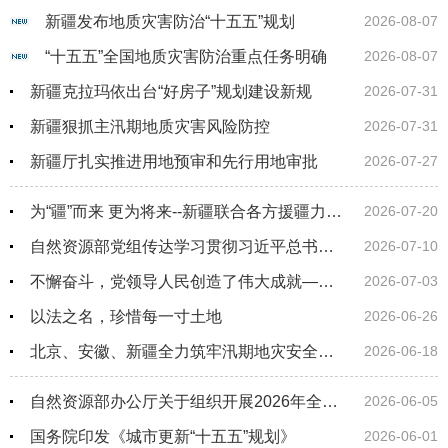
新疆发布地质灾害防治“十五五”规划
2026-08-07
“十五五”全国地质灾害防治重点任务明确
2026-08-07
新疆克拉玛依出台“好房子”规划建设新规
2026-07-31
新疆狠抓主汛期地质灾害风险防控
2026-07-31
新疆厅扎实推进用地预审和先行用地审批
2026-07-27
为“疆”而来 更为将来--新疆联合各方援疆力量，落实规划、地质、林草、生态、人才“五大援疆”举措，促进天山南北高质量发展
2026-07-20
自然资源部党组传达学习贯彻习近平总书记对防汛救灾工作作出的重要指示精神 对防汛关键期全国地灾防范应对再动员再部署
2026-07-10
不懈奋斗，党领导人民创造了伟大成就——论学习贯彻习近平总书记在庆祝中国共产党成立105周年大会上重要讲话 | 人民日报
2026-07-03
以法之名，珍惜每一寸土地
2026-06-26
北京、安徽、新疆全力筑牢汛期地灾安全防线
2026-06-18
自然资源部办公厅关于组织开展2026年全国土地日主题宣传活动的通知
2026-06-05
国务院印发《城市更新“十五五”规划》
2026-06-01