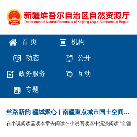
文章来源：新疆自然资源
为充分表达对自然资源厅广大离退休干部的关怀与祝
首 页
机构
福，弘扬尊老、敬老的传统美德，10月12日，厅党组以慰
动态
公开
问信形式向全厅230名离退休老同志致以美好的祝福和诚挚
的慰问。10月14日重阳节当日，厅党组书记曾艳阳、厅
政务服务
互动
长...
[详情]
专题
迎国庆学党史颂巾帼自然资源厅举办“凝聚
她力量 奋斗新征程”巾帼说主题宣讲活动
丝路新韵 疆城聚心 | 南疆重点城市国土空间规划城市设计挑战赛圆满收官
发布时间：2021-09-30 17:57
在小说阅读器读本章去阅读在小说阅读器中沉浸阅读 “全疆一盘
文章来源：自治区自然资源厅