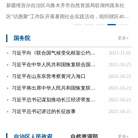
新疆维吾尔自治区乌鲁木齐市自然资源局驻湖州路东社
区“访惠聚”工作队开展暑期社会实践活动，组织辖区40多
名中小学生分别参观了新疆首届昆虫活体展、新疆农业...
国务院
更多+
[详情]
自然资源厅启动第二十三个党风廉政教育
习近平向《联合国气候变化框架公约》第二十六次缔约方大会世界领导人峰会发表书面致辞
2021-11-01
月活动
习近平在中华人民共和国恢复联合国合法席位50周年纪念会议上的讲话（全文）
2021-10-25
发布时间：2021-07-30 12:12
习近平在山东东营考察黄河入海口
2021-10-22
文章来源：自治区自然资源厅
习近平将出席中华人民共和国恢复联合国合法席位50周年纪念会议
2021-10-22
习近平总书记谋划推动长江经济带发展谱写新篇章
2021-10-21
今年7月，是自治区第二十三个党风廉政教育月。近
习近平总书记讲过的长征故事
2021-10-21
日，自然资源厅以党组理论学习中心组专题学习的形式，
启动了第二十三个党风廉政教育月活动。本次教育月以“充
自治区人民政府
自然资源部
更多+