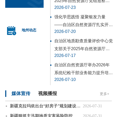
2025年自然资源厅党组巡察整
自治区党委常委会召开会议
2026-07-24
2026-07-23
改进展情况的通报
自治区人民政府常务会议举办法治专题讲座
2026-07-24
强化学思践悟 凝聚银发力量
自治区政府召开常务会议 研究做好下半年经济工作和相关规划等
2026-07-23
——自治区自然资源厅扎实开
地州动态
2026-07-20
展“学思想·看变化·助发展”离退
陈小江在和田地区调研
2026-07-23
休干部专题调研活动
自治区地质勘查质量评价中心党
陈小江艾尔肯·吐尼亚孜会见新开发银行行长罗塞芙
2026-07-22
支部关于2025年自然资源厅党
艾尔肯·吐尼亚孜会见国际马联和香港赛马会负责人
2026-07-22
2026-07-17
组巡察整改进展情况的通报
自治区人民政府党组理论学习中心组召开树立和践行正确政绩观学习教育专题调研成果交流会
2026-07-22
自治区自然资源厅举办2026年
系统纪检干部业务能力提升培训
陈小江在自治区推进常态化帮扶持续巩固拓展脱贫攻坚成果工作会议上强调扎实有力推进常态化精准帮扶 坚决守牢不发生规模性返贫致贫底线
2026-07-20
2026-07-10
班
新疆召开经济运行调度分析会
2026-07-20
媒体宣传
视频播报
更多+
新疆克拉玛依出台“好房子”规划建设新规
2026-07-31
新疆狠抓主汛期地质灾害风险防控
2026-07-31