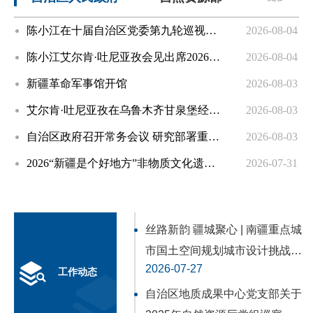
分发挥全面从严治党引领保障作用，推动新时代党的治疆
陈小江在十届自治区党委第九轮巡视集中反馈会暨第十轮巡视动员部署会上强调 不断提高巡视的震慑力穿透力推动力 为建设社会主义现代化新疆提供坚强政治保障
2026-08-04
方略...
[详情]
陈小江艾尔肯·吐尼亚孜会见出席2026年反恐国际研讨会中外嘉宾
2026-08-04
习近平出席中央人大工作会议并发表重要
新疆革命军事馆开馆
2026-08-03
讲话
艾尔肯·吐尼亚孜在乌鲁木齐甘泉堡经开区调研
2026-08-03
发布时间：2021-10-20 11:42
自治区政府召开常务会议 研究部署重点领域安全生产“打非治违”工作等
2026-08-03
文章来源：新华社
2026“新疆是个好地方”非物质文化遗产援疆主题展示活动启动
2026-07-31
自治区党委常委会召开会议
2026-07-31
习近平在中央人大工作会议上发表重要讲话强调坚持
第十一批中央单位援疆工作总结表彰暨第十二批中央单位援疆干部人才欢迎大会举行
2026-07-28
和完善人民代表大会制度不断发展全过程人民民主李克强
丝路新韵 疆城聚心 | 南疆重点城
陈小江艾尔肯·吐尼亚孜会见第十八届欧洲外交官研讨班一行
2026-07-28
市国土空间规划城市设计挑战赛
汪洋王沪宁赵乐际韩正王岐山出席 栗战书讲话 新华社北京
2026-07-27
艾尔肯·吐尼亚孜调研防汛抗旱和森林草原防灭火工作以“时时放心不下”的责任担当守住安全底线
2026-07-27
圆满收官
工作动态
10月14日电 中央人大工作会议10月13日至14日在北...
[详
自治区地质成果中心党支部关于
自治区政府召开常务会议 研究自治区“十五五”有关专项规划等
2026-07-27
情]