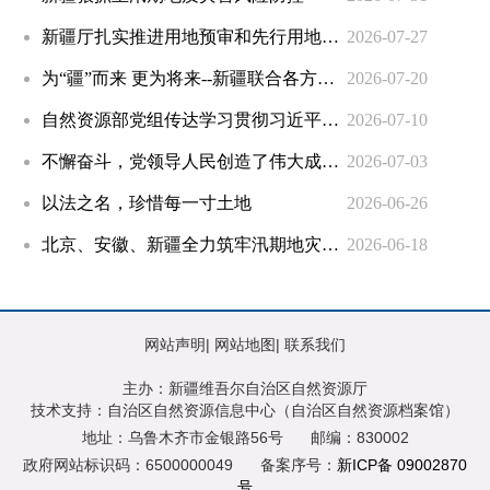
新疆厅扎实推进用地预审和先行用地审批
2026-07-27
为“疆”而来 更为将来--新疆联合各方援疆力量，落实规划、地质、林草、生态、人才“五大援疆”举措，促进天山南北高质量发展
2026-07-20
自然资源部党组传达学习贯彻习近平总书记对防汛救灾工作作出的重要指示精神 对防汛关键期全国地灾防范应对再动员再部署
2026-07-10
不懈奋斗，党领导人民创造了伟大成就——论学习贯彻习近平总书记在庆祝中国共产党成立105周年大会上重要讲话 | 人民日报
2026-07-03
以法之名，珍惜每一寸土地
2026-06-26
北京、安徽、新疆全力筑牢汛期地灾安全防线
2026-06-18
网站声明
|
网站地图
|
联系我们
主办：新疆维吾尔自治区自然资源厅
技术支持：自治区自然资源信息中心（自治区自然资源档案馆）
地址：乌鲁木齐市金银路56号
邮编：830002
政府网站标识码：6500000049
备案序号：
新ICP备 09002870
号