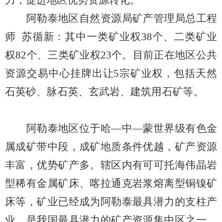
力，促进地区优势资源转化。
阿勒泰地区自然资源局矿产管理局总工程
师
苏循新：其中一类矿业权
38
个、二类矿业
权
82
个、三类矿业权
23
个。目前正在地区公共
资源交易中心挂牌出让
5
宗矿业权，包括天然
石英砂、脉石英、玄武岩、建筑用石矿等。
阿勒泰地区位于哈—中—蒙世界级有色金
属成矿带中段，成矿地质条件优越，矿产资源
丰富，优势矿产多。辖区内有可可托海伟晶岩
型稀有金属矿床、喀拉通克岩浆熔离型铜镍矿
床等，矿业已经成为阿勒泰最具潜力的支柱产
业，是我国最具潜力的矿产资源集中区之一。