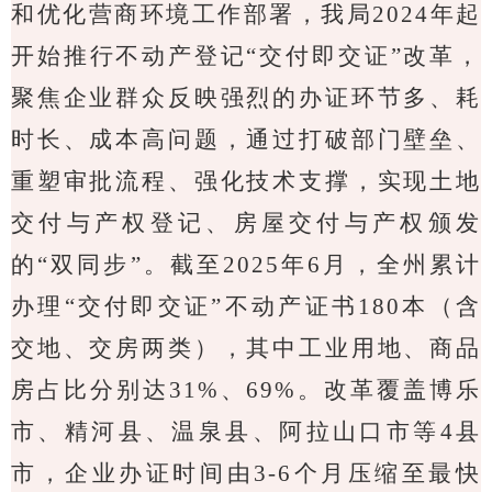
和优化营商环境工作部署，我局
2024
年起
开始推行不动产登记“交付即交证”改革，
聚焦企业群众反映强烈的办证环节多、耗
时长、成本高问题，通过打破部门壁垒、
重塑审批流程、强化技术支撑，实现土地
交付与产权登记、房屋交付与产权颁发
的“双同步”。截至
2025
年
6
月，全州累计
办理“交付即交证”不动产证书
180
本（含
交地、交房两类），其中工业用地、商品
房占比分别达
31%
、
69%
。改革覆盖博乐
市、精河县、温泉县、阿拉山口市等
4
县
市，企业办证时间由
3-6
个月压缩至最快