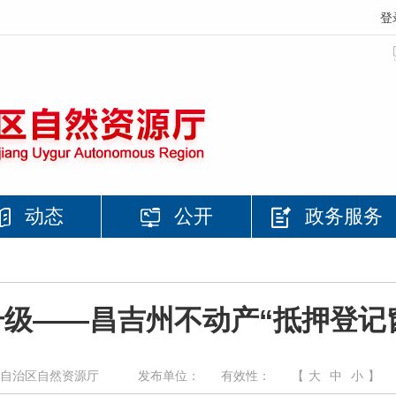
登
动态
公开
政务服务
升级——昌吉州不动产“抵押登记
自治区自然资源厅
发布单位：
有效性：
【
大
中
小
】