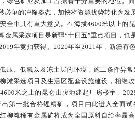
中，绿色矿业及加工占据着十分重要的地位。
秒必争的冲锋姿态，加快将资源优势转化为发
略安全中具有重大意义。在海拔
4600
米以上的
锂金属采选项目是新疆“十四五”重点项目，也是
2019
年竞拍获得。
2020
年至
2021
年，新疆有
低压、低氧以及冻土层的环境，施工条件异常
柳滩采选项目及生活区配套设施建设，相继攻
拔
4600
米之上的昆仑山腹地建起厂房楼宇。
202
产出第一批合格锂精矿，项目由此进入全面试
红柳滩稀有金属矿将成为全国原料自给率最高