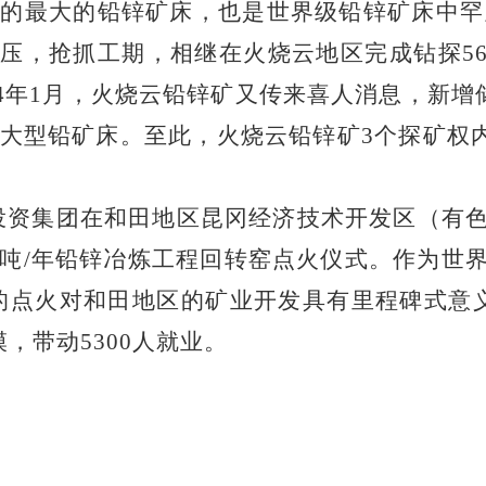
现的最大的铅锌矿床，也是世界级铅锌矿床中罕
加压，抢抓工期，相继在火烧云地区完成钻探
5
4
年
1
月，火烧云铅锌矿又传来喜人消息，新增
大型铅矿床。至此，火烧云铅锌矿
3
个探矿权
投资集团在和田地区昆冈经济技术开发区（有
吨
/
年铅锌冶炼工程回转窑点火仪式。作为世
的点火对和田地区的矿业开发具有里程碑式意
模，带动
5300
人就业。