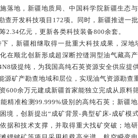
施落地，新疆地质局、中国科学院新疆生态与
勘查开发科技项目
172
项。同时，新疆推进一
筹
2.34
亿元，更新各类科技装备
800
余套。
持下，新疆相继取得一批重大科技成果，深地
化在顺北创新形成超深断控缝洞型油气藏高产
4N8
级提纯，为我国高纯石英资源安全供应提
能源矿产勘查地域和层位，实现油气资源勘查
资
600
余万元建成新疆首家能独立完成从原料
，能精准检测
99.999%
级别的高纯石英；新疆地
困境，创新提出“成矿背景
-
典型矿床
-
成矿模
依据和技术支撑，并取得重大找矿突破；地研
滩锂铍矿等项目采用机载高光谱、航空瞬变电