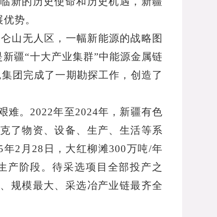
面临新的历史使命和历史机遇，新疆
展优势。
昆仑山无人区，一幅新能源的战略图
新疆“十大产业集群”中能源金属链
色集团完成了一期勘探工作，创造了
艰难。
2022
年至
2024
年，新疆有色
克了物资、设备、生产、生活等系
5
年
2
月
28
日，大红柳滩
300
万吨
/
年
生产阶段。待采选项目全部投产之
、规模最大、采选冶产业链最齐全