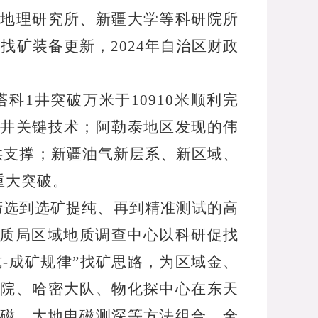
地理研究所、新疆大学等科研院所
批找矿装备更新，
2024
年自治区财政
塔科
1
井突破万米于
10910
米顺利完
井关键技术；阿勒泰地区发现的伟
供支撑；新疆油气新层系、新区域、
重大突破。
筛选到选矿提纯、再到精准测试的高
质局区域地质调查中心以科研促找
式
-
成矿规律”找矿思路，为区域金、
院、哈密大队、物化探中心在东天
磁、大地电磁测深等方法组合，全