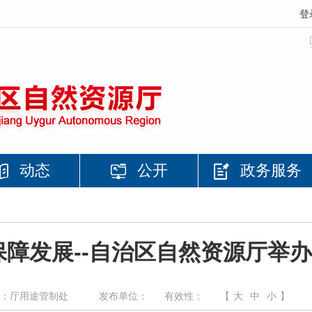
登
动态
公开
政务服务
保障发展--自治区自然资源厅举
：厅用途管制处
发布单位：
有效性：
【
大
中
小
】