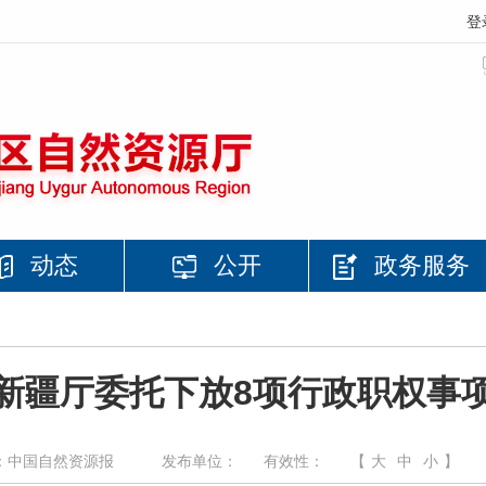
登
动态
公开
政务服务
新疆厅委托下放8项行政职权事
：中国自然资源报
发布单位：
有效性：
【
大
中
小
】