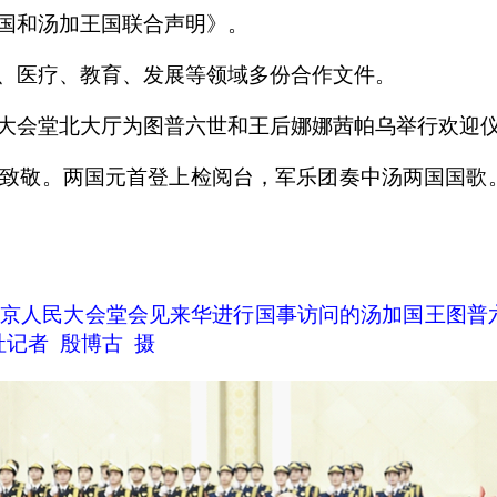
国和汤加王国联合声明》。
、医疗、教育、发展等领域多份合作文件。
大会堂北大厅为图普六世和王后娜娜茜帕乌举行欢迎
致敬。两国元首登上检阅台，军乐团奏中汤两国国歌
京人民大会堂会见来华进行国事访问的汤加国王图普
记者 殷博古 摄