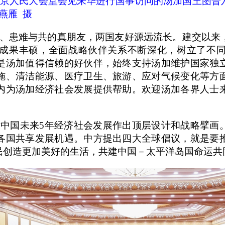
京人民大会堂会见来华进行国事访问的汤加国王图普
燕雁 摄
、患难与共的真朋友，两国友好源远流长。建交以来
成果丰硕，全面战略伙伴关系不断深化，树立了不
是汤加值得信赖的好伙伴，始终支持汤加维护国家独
施、清洁能源、医疗卫生、旅游、应对气候变化等方
内为汤加经济社会发展提供帮助。欢迎汤加各界人士
对中国未来
5
年经济社会发展作出顶层设计和战略擘画
各国共享发展机遇。中方提出四大全球倡议，就是要
民创造更加美好的生活，共建中国－太平洋岛国命运共