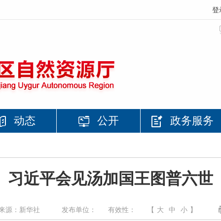
登
动态
公开
政务服务
习近平会见汤加国王图普六世
来源：新华社
发布单位：
有效性：
【
大
中
小
】