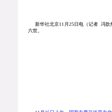
新华社北京
11
月
25
日电（记者 冯歆
六世。