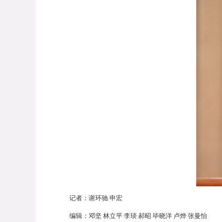
记者：谢环驰
申宏
编辑：邓坚
林立平 李琰 郝昭 毕晓洋 卢烨 张曼怡