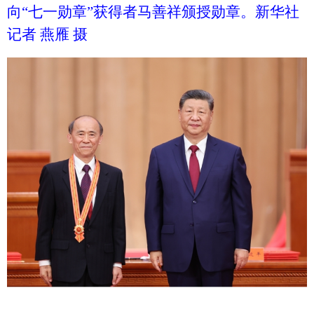
向“七一勋章”获得者马善祥颁授勋章。新华社
记者 燕雁 摄