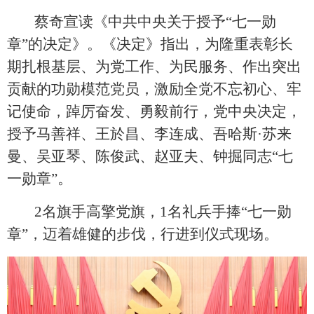
蔡奇宣读《中共中央关于授予
“七一勋
章”的决定》。《决定》指出，为隆重表彰长
期扎根基层、为党工作、为民服务、作出突出
贡献的功勋模范党员，激励全党不忘初心、牢
记使命，踔厉奋发、勇毅前行，党中央决定，
授予马善祥、王於昌、李连成、吾哈斯·苏来
曼、吴亚琴、陈俊武、赵亚夫、钟掘同志“七
一勋章”。
2名旗手高擎党旗，1名礼兵手捧“七一勋
章”，迈着雄健的步伐，行进到仪式现场。