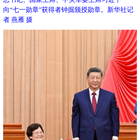
向“七一勋章”获得者钟掘颁授勋章。新华社记
者 燕雁 摄