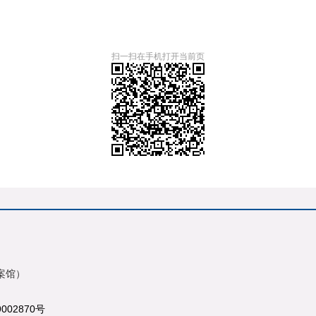
扫一扫在手机打开当前页
案馆）
9002870号