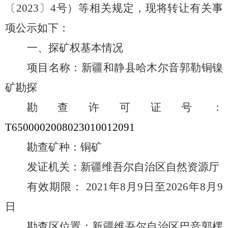
〔
2023
〕
4
号）等相关规定，现将转让有关事
项公示如下：
一、探矿权基本情况
项目名称：新疆和静县哈木尔音郭勒铜镍
矿勘探
勘查许可证号：
T6500002008023010012091
勘查矿种：铜矿
发证机关：新疆维吾尔自治区自然资源厅
有效期限：
2021
年
8
月
9
日至
2026
年
8
月
9
日
勘查区位置：新疆维吾尔自治区巴音郭楞