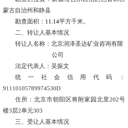
蒙古自治州和静县
勘查面积：
11.14
平方千米。
二、转让人基本情况
转让人名称：北京润泽圣达矿业咨询有限
公司
法定代表人：吴振文
统一社会信用代码：
91110105789974530D
住所：北京市朝阳区将附家园北里
202
号
楼
3
层
2
单元
303
三、受让人基本情况