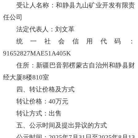
受让人名称：和静县九山矿业开发有限责
任公司
法定代表人：刘文革
统一社会信用代码：
91652827MAE51A405K
住所：新疆巴音郭楞蒙古自治州和静县财
经大厦
8
楼
810
室
四、转让价格及方式
转让价格：
40
万元
转让方式：出售
五、公示时间及提出异议的方式
公示时间：
2025
年
7
月
31
日至
2025
年
8
月
13