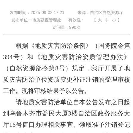
发布时间：2025-09-02 17:21
来源：自治区自然资源厅
发布单位：地质勘查管理处
有效性：
【
大
中
小
】
访问量：
990
次
根据《地质灾害防治条例》（国务院令第
394
号）和《地质灾害防治资质管理办法》
（自然资源部令第
8
号）规定
，
我厅开展了地
质灾害防治单位资质变更补证注销的受理审核
工作。现将审核结果予以公告。
请地质灾害防治单位自本公告发布之日起
到乌鲁木齐市益民大厦
3
楼自治区政务服务大
厅
16
号窗口办理相关事宜。领取准予注销登记