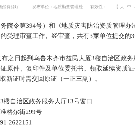
自然资源厅
发布单位：地质勘查管理处
有效性：
【
大
中
国务院令第
394
号）和《地质灾害防治资质管理办
请的受理审查工作。经审查，共有
3
家单位提交的
3
发布之日起到乌鲁木齐市益民大厦
3
楼自治区政务
份证原件、复印件及单位委托书。领取延续资质证
取新证时需交回原证（一正三副）。
厦
3
楼自治区政务服务大厅
13
号窗口
区准格尔街
299
号
1-2622151