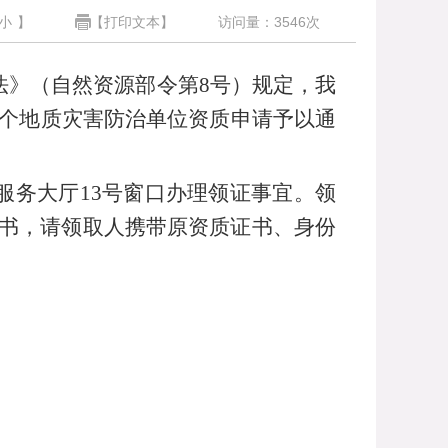
小
】
【打印文本】
访问量：
3546
次
法》（自然资源部令第
8
号）规定
，
我
个地质灾害防治单位资质申请予以通
服务大厅
13
号窗口办理领证事宜。领
书，请领取人携带原资质证书、身份