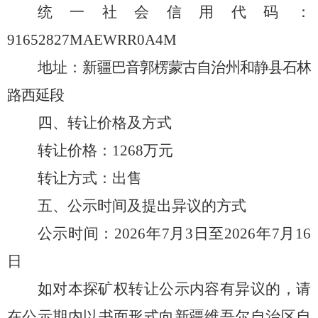
统一社会信用代码：
91652827MAEWRR0A4M
地址
：
新疆巴音郭楞蒙古自治州和静县石林
路西延段
四、转让价格及方式
转让价格：
1268万
元
转让方式：
出售
五、公示时间及提出异议的方式
公示时间：
20
26
年
7
月3
日至
202
6
年
7
月
16
日
如对本探矿权转让公示内容有异议的，请
在公示期内以书面形式向新疆维吾尔自治区自