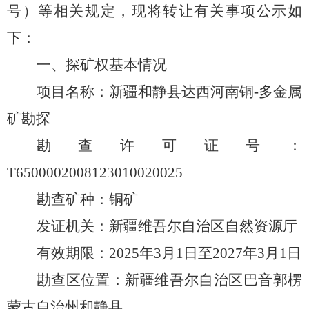
号）
等相关规定，现将转让有关事项公示如
下：
一、探矿权基本情况
项目名称：新疆和静县达西河南铜
-多金属
矿勘探
勘查许可证号：
T6500002008123010020025
勘查矿种：
铜
矿
发证机关：新疆维吾尔自治区自然资源厅
有效期限：
20
25
年
3
月
1
日至
20
27
年
3
月
1
日
勘查区位置：新疆维吾尔自治区
巴音郭楞
蒙古自治州和静县