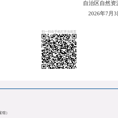
自治区自然资
202
6
年
7
月3
扫一扫在手机打开当前页
案馆）