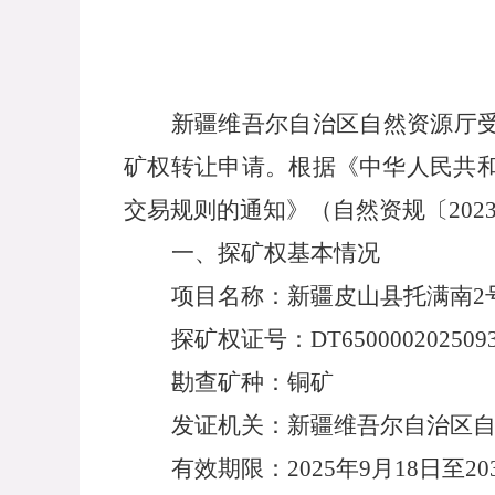
新疆维吾尔自治区自然资源厅
矿权转让申请。根据《
中华人民共
交易规则的通知》
（自然资规〔
20
一、探矿权基本情况
项目名称：新疆皮山县托满南
2
探矿权
证号：
DT650000202509
勘查矿种：
铜
矿
发证机关：新疆维吾尔自治区
有效期限：
20
25
年
9
月
18
日至
20