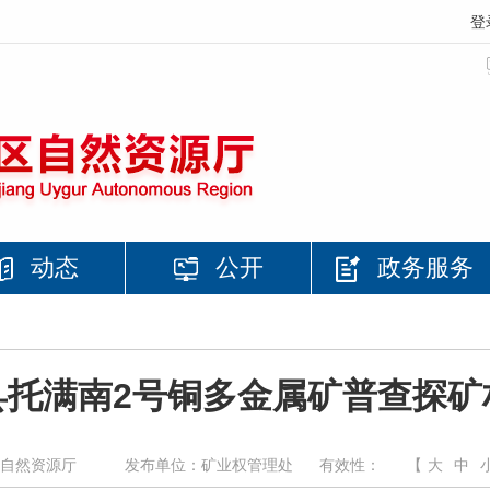
登
动态
公开
政务服务
县托满南2号铜多金属矿普查探矿
自然资源厅
发布单位：矿业权管理处
有效性：
【
大
中