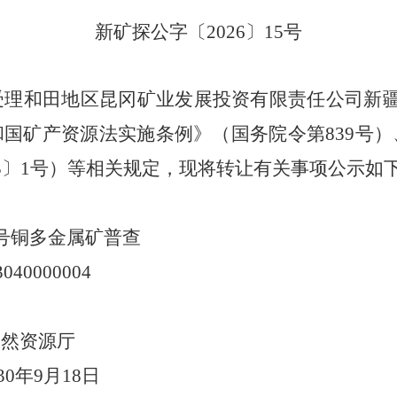
新矿探公字〔
2026
〕
15
号
受理和田地区昆冈矿业发展投资有限责任公司新
和国矿产资源法实施条例
》（国务院令第
839
号）
23〕1号）
等相关规定，现将转让有关事项公示如
号铜多金属矿普查
3040000004
自然资源厅
30
年
9
月
18
日