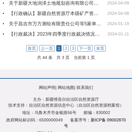
关于新疆大地润泽土地规划咨询有限公司等12家单位申请测绘资质主要信息公开表
2024-04-09
【行政确认】新疆自然资源厅本级矿产资源储量评审备案情况（2024年第一季度）
2024-04-08
关于昌吉市万方测绘有限责任公司等5家单位测绘资质审查结果的公告
2024-01-19
【行政裁决】2023年四季度行政裁决情况说明
2024-01-11
首页
上一页
1
2
3
下一页
末页
共 44 条
共 3 页
当前第 1 页
网站声明
|
网站地图
|
联系我们
主办：新疆维吾尔自治区自然资源厅
技术支持：自治区自然资源信息中心（自治区自然资源档案馆）
地址：乌鲁木齐市金银路56号
邮编：830002
政府网站标识码：6500000049
备案序号：
新ICP备 09002870
号